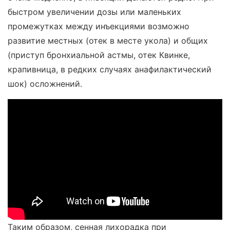
быстром увеличении дозы или маленьких
промежутках между инъекциями возможно
развитие местных (отек в месте укола) и общих
(приступ бронхиальной астмы, отек Квинке,
крапивница, в редких случаях анафилактический
шок) осложнений.
Таким образом, сенная лихорадка при