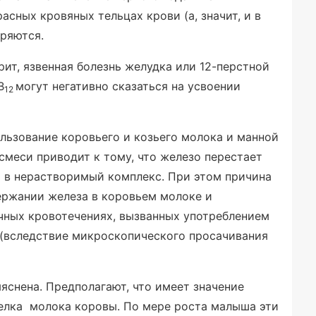
асных кровяных тельцах крови (а, значит, и в
оряются.
ит, язвенная болезнь желудка или 12-перстной
В
могут негативно сказаться на усвоении
12
льзование коровьего и козьего молока и манной
меси приводит к тому, что железо перестает
о в нерастворимый комплекс. При этом причина
ержании железа в коровьем молоке и
ечных кровотечениях, вызванных употреблением
(вследствие микроскопического просачивания
яснена. Предполагают, что имеет значение
елка молока коровы. По мере роста малыша эти