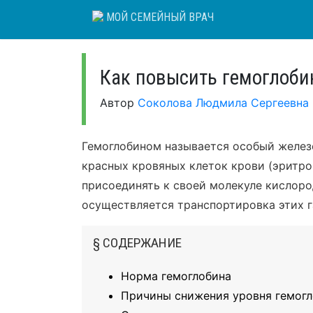
Skip
МОЙ СЕМЕЙНЫЙ ВРАЧ
to
content
Как повысить гемоглоби
Автор
Соколова Людмила Сергеевна
Гемоглобином называется особый желе
красных кровяных клеток крови (эритро
присоединять к своей молекуле кислород
осуществляется транспортировка этих г
§ СОДЕРЖАНИЕ
Норма гемоглобина
Причины снижения уровня гемог