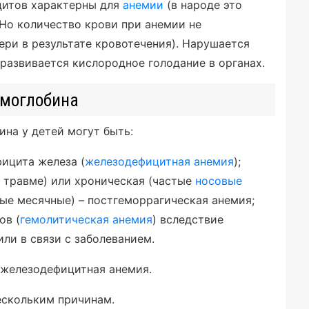
цитов характерны для
анемии
(в народе это
Но количество крови при анемии не
ери в результате кровотечения). Нарушается
развивается кислородное голодание в органах.
емоглобина
ина у детей могут быть:
фицита железа (
железодефицитная анемия
);
и травме) или хроническая (частые
носовые
ые месячные) – постгеморрагическая анемия;
ов (
гемолитическая анемия
) вследствие
ли в связи с заболеванием.
 железодефицитная анемия.
ескольким причинам.