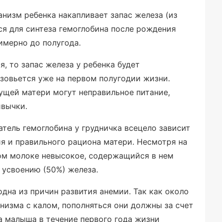
анизм ребенка накапливает запас железа (из
ся для синтеза гемоглобина после рождения
имерно до полугода.
, то запас железа у ребенка будет
азовьется уже на первом полугодии жизни.
ущей матери могут неправильное питание,
ивычки.
тель гемоглобина у грудничка всецело зависит
я и правильного рациона матери. Несмотря на
ком молоке невысокое, содержащийся в нем
 усвоению (50%) железа.
дна из причин развития анемии. Так как около
низма с калом, пополняться они должны за счет
а малыша в течение первого года жизни