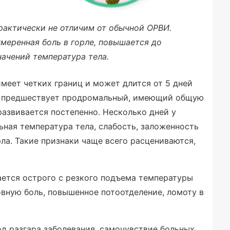
рактически не отличим от обычной ОРВИ.
меренная боль в горле, повышается до
ачений температура тела.
меет четких границ и может длится от 5 дней
ду предшествует продромальный, имеющий общую
развивается постепенно. Несколько дней у
ная температура тела, слабость, заложенность
ла. Такие признаки чаще всего расцениваются,
ается острого с резкого подъема температуры
овную боль, повышенное потоотделение, ломоту в
од разгара заболевания, самочувствие больных