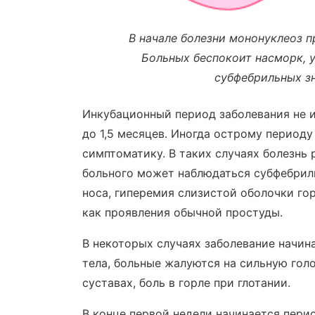
В начале болезни мононуклеоз п
Больных беспокоит насморк, у
субфебрильных зн
Инкубационный период заболевания не и
до 1,5 месяцев. Иногда острому перио
симптоматику. В таких случаях болезнь 
больного может наблюдаться субфебриль
носа, гиперемия слизистой оболочки гор
как проявления обычной простуды.
В некоторых случаях заболевание начин
тела, больные жалуются на сильную гол
суставах, боль в горле при глотании.
В конце первой недели начинается пери