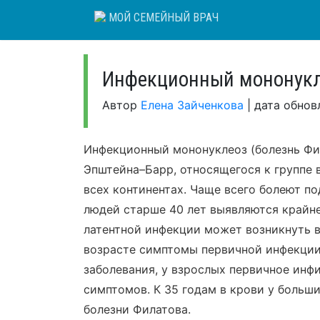
Skip
МОЙ СЕМЕЙНЫЙ ВРАЧ
to
content
Инфекционный мононукл
Автор
Елена Зайченкова
|
дата обно
Инфекционный мононуклеоз (болезнь Фил
Эпштейна–Барр, относящегося к группе 
всех континентах. Чаще всего болеют по
людей старше 40 лет выявляются крайн
латентной инфекции может возникнуть в
возрасте симптомы первичной инфекции
заболевания, у взрослых первичное инф
симптомов. К 35 годам в крови у больш
болезни Филатова.