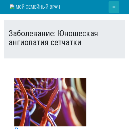
Skip
≡
МОЙ СЕМЕЙНЫЙ ВРАЧ
to
content
Заболевание:
Юношеская
ангиопатия сетчатки