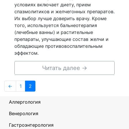
условиях включает диету, прием
спазмолитиков и желчегонных препаратов.
Их выбор лучше доверить врачу. Кроме
того, используется бальнеотерапия
(лечебные ванны) и растительные
препараты, улучшающие состав желчи и
обладающие противовоспалительным
эффектом.
Читать далее
→
Навигация
Page
Page
←
1
2
по
записям
Аллергология
Венерология
Гастроэнтерология