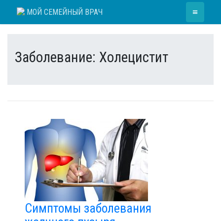
Skip
≡
МОЙ СЕМЕЙНЫЙ ВРАЧ
to
content
Заболевание:
Холецистит
Симптомы заболевания