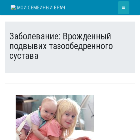
Skip
≡
МОЙ СЕМЕЙНЫЙ ВРАЧ
to
content
Заболевание:
Врожденный
подвывих тазообедренного
сустава