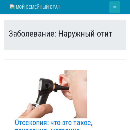
Skip
≡
МОЙ СЕМЕЙНЫЙ ВРАЧ
to
content
Заболевание:
Наружный отит
Отоскопия: что это такое,