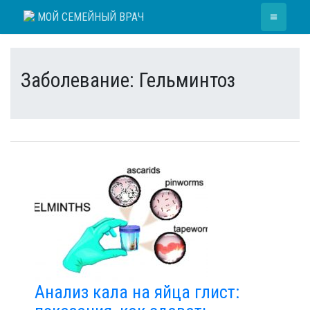
Skip
≡
МОЙ СЕМЕЙНЫЙ ВРАЧ
to
content
Заболевание:
Гельминтоз
Анализ кала на яйца глист: