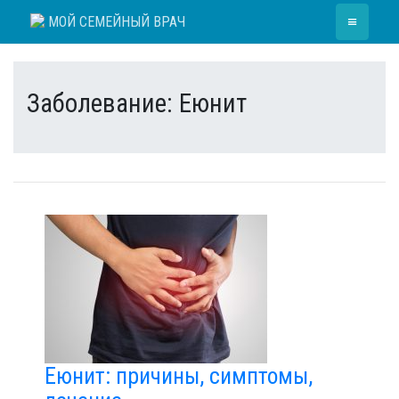
Skip
≡
МОЙ СЕМЕЙНЫЙ ВРАЧ
to
content
Заболевание:
Еюнит
Еюнит: причины, симптомы,