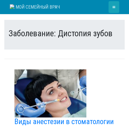
Skip
≡
МОЙ СЕМЕЙНЫЙ ВРАЧ
to
content
Заболевание:
Дистопия зубов
Виды анестезии в стоматологии