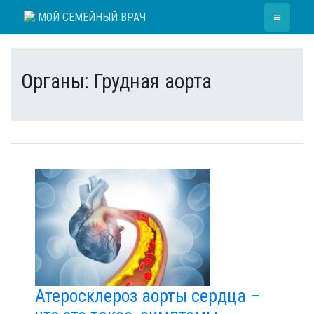
Skip
≡
МОЙ СЕМЕЙНЫЙ ВРАЧ
to
content
Органы:
Грудная аорта
Атеросклероз аорты сердца –