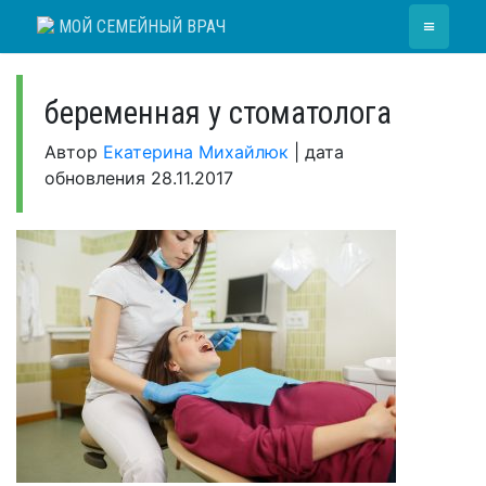
Skip
≡
МОЙ СЕМЕЙНЫЙ ВРАЧ
to
content
беременная у стоматолога
Автор
Екатерина Михайлюк
|
дата
обновления
28.11.2017