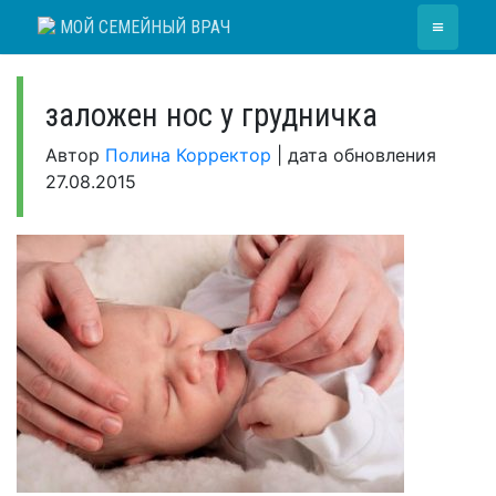
Skip
≡
МОЙ СЕМЕЙНЫЙ ВРАЧ
to
content
заложен нос у грудничка
Автор
Полина Корректор
|
дата обновления
27.08.2015