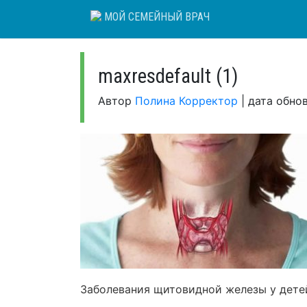
Skip
МОЙ СЕМЕЙНЫЙ ВРАЧ
to
content
maxresdefault (1)
Автор
Полина Корректор
|
дата обно
Заболевания щитовидной железы у дете