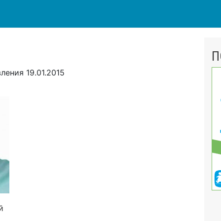
П
вления
19.01.2015
й