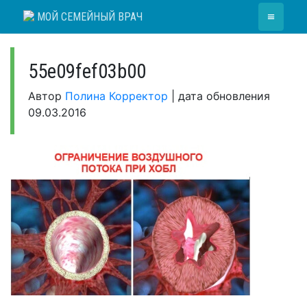
Skip
≡
МОЙ СЕМЕЙНЫЙ ВРАЧ
to
content
55e09fef03b00
Автор
Полина Корректор
|
дата обновления
09.03.2016