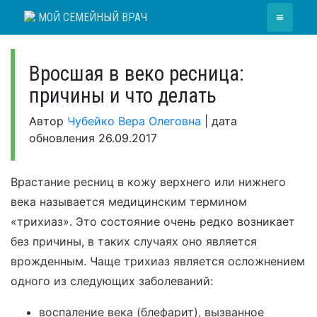
Skip
≡
МОЙ СЕМЕЙНЫЙ ВРАЧ
to
content
Вросшая в веко ресница:
причины и что делать
Автор
Чубейко Вера Олеговна
|
дата
обновления
26.09.2017
Врастание ресниц в кожу верхнего или нижнего
века называется медицинским термином
«трихиаз». Это состояние очень редко возникает
без причины, в таких случаях оно является
врожденным. Чаще трихиаз является осложнением
одного из следующих заболеваний:
воспаление века (блефарит), вызванное