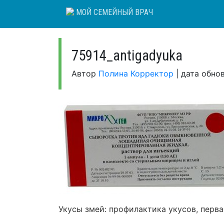
Skip
МОЙ СЕМЕЙНЫЙ ВРАЧ
to
content
75914_antigadyuka
Автор
Полина Корректор
|
дата обно
Укусы змей: профилактика укусов, перв