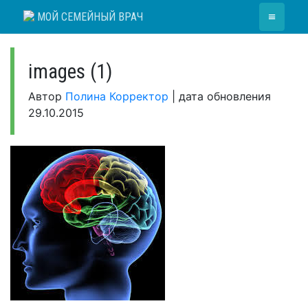
Skip
≡
МОЙ СЕМЕЙНЫЙ ВРАЧ
to
content
images (1)
Автор
Полина Корректор
|
дата обновления
29.10.2015