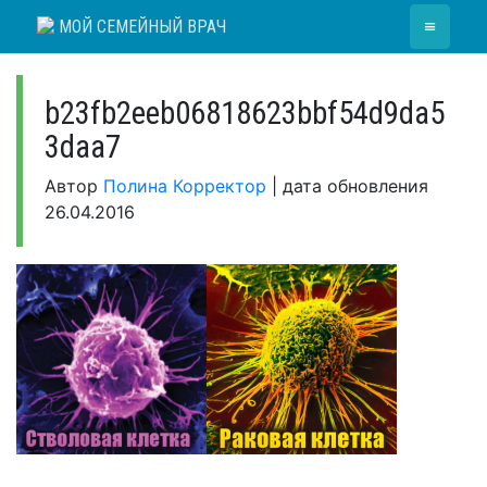
Skip
≡
МОЙ СЕМЕЙНЫЙ ВРАЧ
to
content
b23fb2eeb06818623bbf54d9da5
3daa7
Автор
Полина Корректор
|
дата обновления
26.04.2016