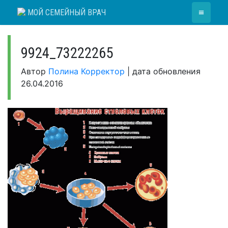
Skip
≡
МОЙ СЕМЕЙНЫЙ ВРАЧ
to
content
9924_73222265
Автор
Полина Корректор
|
дата обновления
26.04.2016