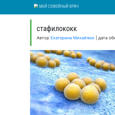
Skip
МОЙ СЕМЕЙНЫЙ ВРАЧ
to
content
стафилококк
Автор
Екатерина Михайлюк
|
дата об