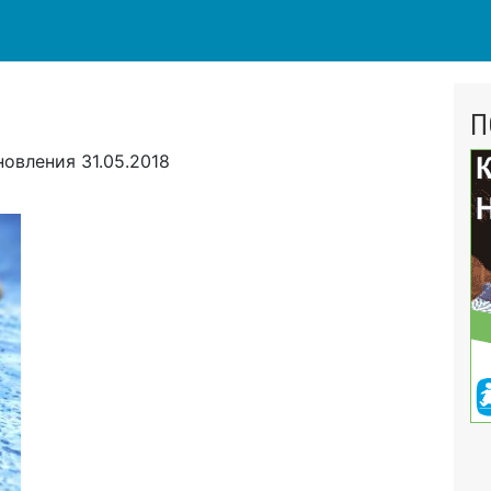
П
новления
31.05.2018