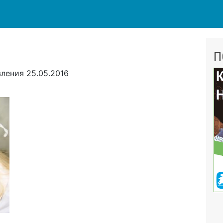
П
вления
25.05.2016