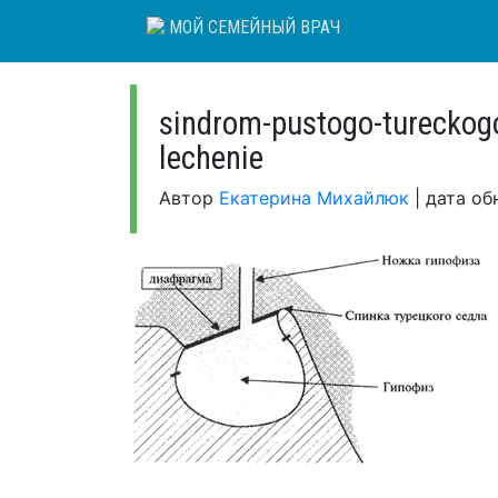
Skip
МОЙ СЕМЕЙНЫЙ ВРАЧ
to
content
sindrom-pustogo-tureckogo
lechenie
Автор
Екатерина Михайлюк
|
дата об