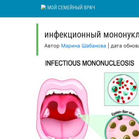
Skip
МОЙ СЕМЕЙНЫЙ ВРАЧ
to
content
инфекционный мононукл
Автор
Марина Шабанова
|
дата обно