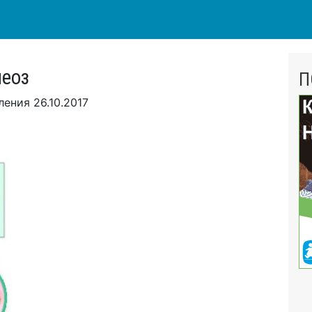
еоз
П
вления
26.10.2017