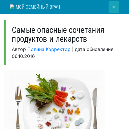
Skip
≡
МОЙ СЕМЕЙНЫЙ ВРАЧ
to
content
Самые опасные сочетания
продуктов и лекарств
Автор
Полина Корректор
|
дата обновления
06.10.2016