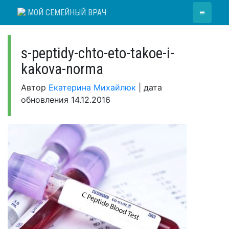
Skip
≡
МОЙ СЕМЕЙНЫЙ ВРАЧ
to
content
s-peptidy-chto-eto-takoe-i-
kakova-norma
Автор
Екатерина Михайлюк
|
дата
обновления
14.12.2016