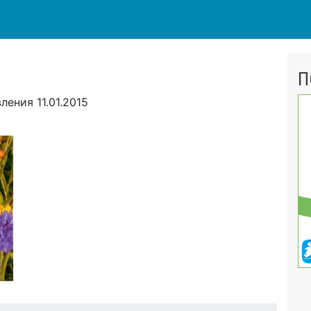
П
вления
11.01.2015