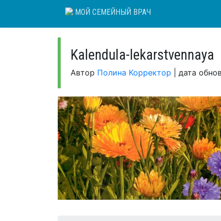
Skip
МОЙ СЕМЕЙНЫЙ ВРАЧ
to
content
Kalendula-lekarstvennaya
Автор
Полина Корректор
|
дата обно