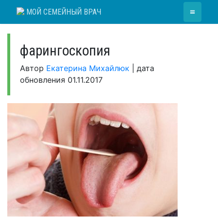
Skip
≡
МОЙ СЕМЕЙНЫЙ ВРАЧ
to
content
фарингоскопия
Автор
Екатерина Михайлюк
|
дата
обновления
01.11.2017