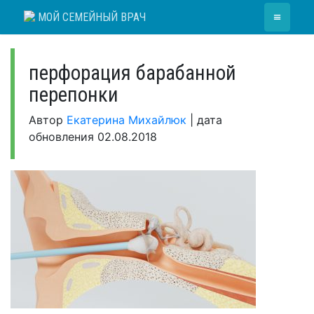
Skip
≡
МОЙ СЕМЕЙНЫЙ ВРАЧ
to
content
перфорация барабанной
перепонки
Автор
Екатерина Михайлюк
|
дата
обновления
02.08.2018