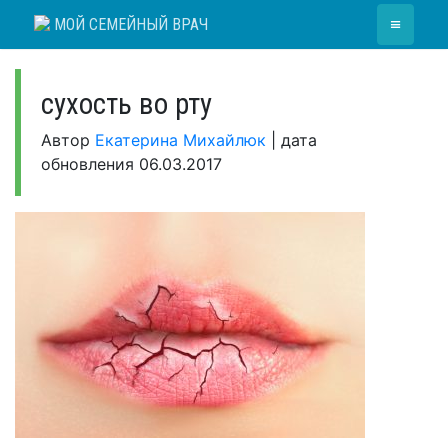
Skip
≡
МОЙ СЕМЕЙНЫЙ ВРАЧ
to
content
сухость во рту
Автор
Екатерина Михайлюк
|
дата
обновления
06.03.2017