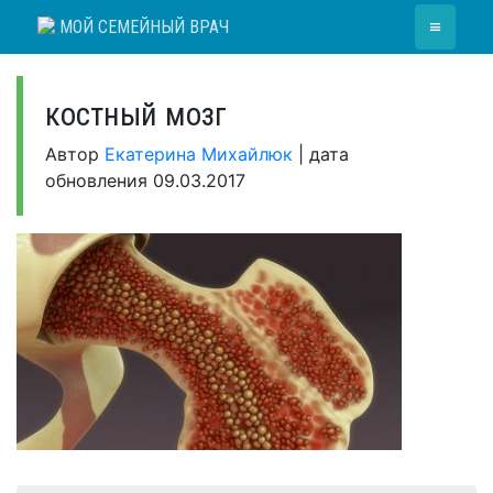
Skip
≡
МОЙ СЕМЕЙНЫЙ ВРАЧ
to
content
костный мозг
Автор
Екатерина Михайлюк
|
дата
обновления
09.03.2017