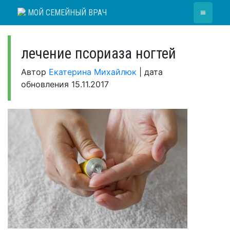
Skip
≡
МОЙ СЕМЕЙНЫЙ ВРАЧ
to
content
лечение псориаза ногтей
Автор
Екатерина Михайлюк
|
дата
обновления
15.11.2017