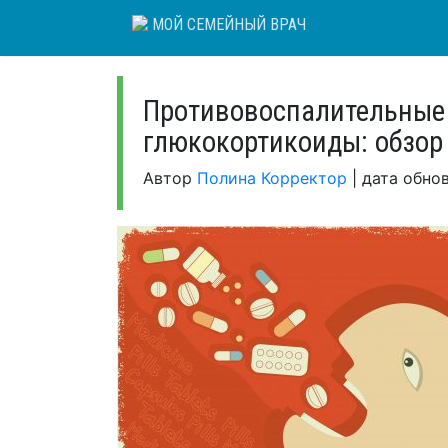
Skip
МОЙ СЕМЕЙНЫЙ ВРАЧ
to
content
Противовоспалительные 
глюкокортикоиды: обзор
Автор
Полина Корректор
|
дата обно