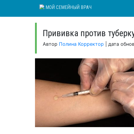
Skip
МОЙ СЕМЕЙНЫЙ ВРАЧ
to
content
Прививка против туберк
Автор
Полина Корректор
|
дата обно