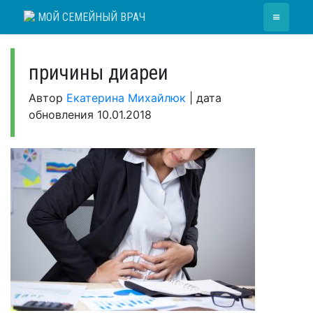
Skip
≡
МОЙ СЕМЕЙНЫЙ ВРАЧ
to
content
причины диареи
Автор
Екатерина Михайлюк
|
дата
обновления
10.01.2018