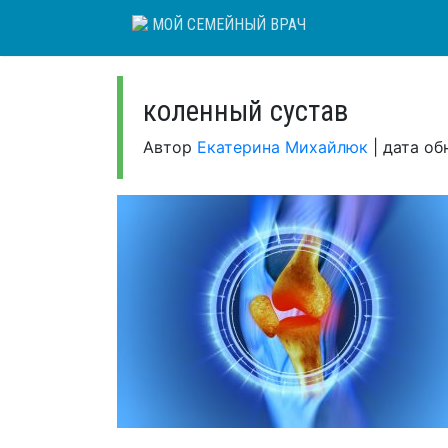
Skip
МОЙ СЕМЕЙНЫЙ ВРАЧ
to
content
коленный сустав
Автор
Екатерина Михайлюк
|
дата об