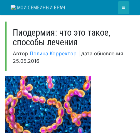
Skip
≡
МОЙ СЕМЕЙНЫЙ ВРАЧ
to
content
Пиодермия: что это такое,
способы лечения
Автор
Полина Корректор
|
дата обновления
25.05.2016