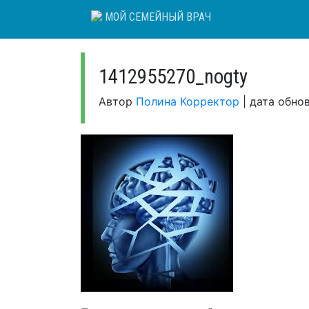
Skip
МОЙ СЕМЕЙНЫЙ ВРАЧ
to
content
1412955270_nogty
Автор
Полина Корректор
|
дата обно