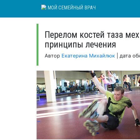
Skip
МОЙ СЕМЕЙНЫЙ ВРАЧ
to
content
Перелом костей таза ме
принципы лечения
Автор
Екатерина Михайлюк
|
дата об