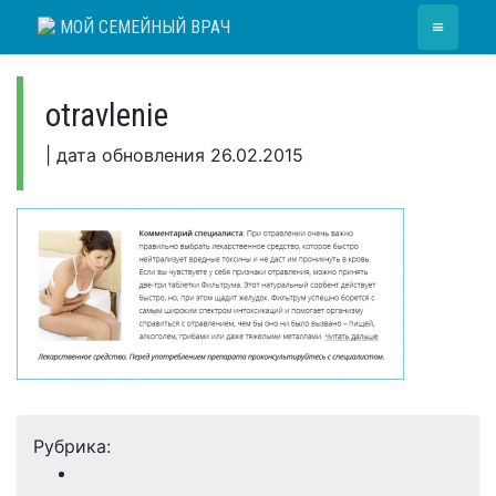
Skip
≡
МОЙ СЕМЕЙНЫЙ ВРАЧ
to
content
otravlenie
|
дата обновления
26.02.2015
Рубрика: