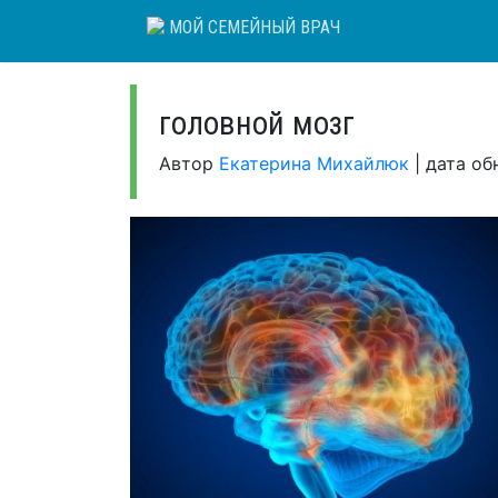
Skip
МОЙ СЕМЕЙНЫЙ ВРАЧ
to
content
головной мозг
Автор
Екатерина Михайлюк
|
дата об