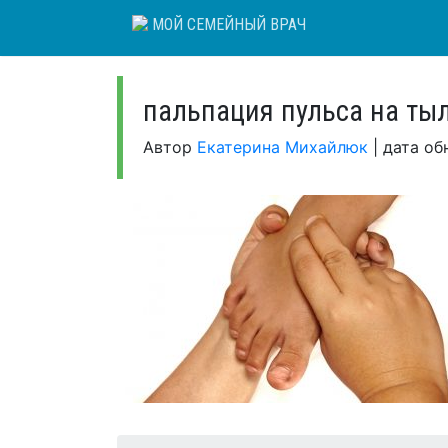
Skip
МОЙ СЕМЕЙНЫЙ ВРАЧ
to
content
пальпация пульса на ты
Автор
Екатерина Михайлюк
|
дата об