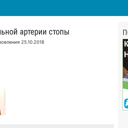
льной артерии стопы
П
новления
25.10.2018