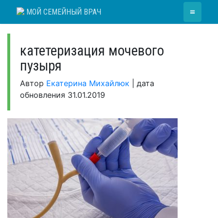
Skip
≡
МОЙ СЕМЕЙНЫЙ ВРАЧ
to
content
катетеризация мочевого
пузыря
Автор
Екатерина Михайлюк
|
дата
обновления
31.01.2019