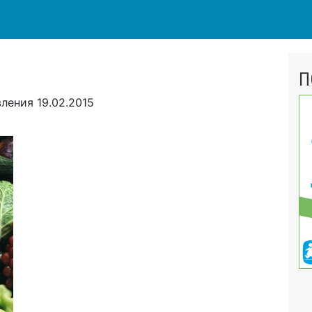
П
вления
19.02.2015