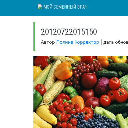
Skip
МОЙ СЕМЕЙНЫЙ ВРАЧ
to
content
20120722015150
Автор
Полина Корректор
|
дата обно