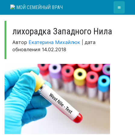
Skip
≡
МОЙ СЕМЕЙНЫЙ ВРАЧ
to
content
лихорадка Западного Нила
Автор
Екатерина Михайлюк
|
дата
обновления
14.02.2018