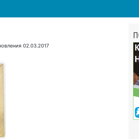
П
новления
02.03.2017