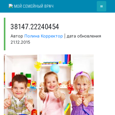
Skip
≡
МОЙ СЕМЕЙНЫЙ ВРАЧ
to
content
38147.22240454
Автор
Полина Корректор
|
дата обновления
21.12.2015