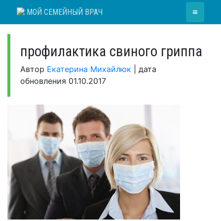
Skip
≡
МОЙ СЕМЕЙНЫЙ ВРАЧ
to
content
профилактика свиного гриппа
Автор
Екатерина Михайлюк
|
дата
обновления
01.10.2017