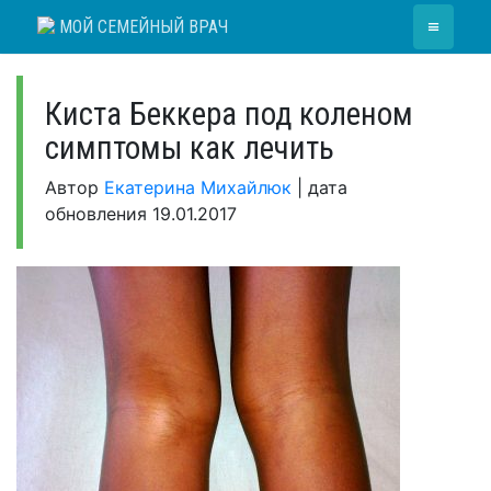
Skip
≡
МОЙ СЕМЕЙНЫЙ ВРАЧ
to
content
Киста Беккера под коленом
симптомы как лечить
Автор
Екатерина Михайлюк
|
дата
обновления
19.01.2017