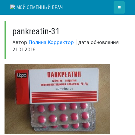
Skip
≡
МОЙ СЕМЕЙНЫЙ ВРАЧ
to
content
pankreatin-31
Автор
Полина Корректор
|
дата обновления
21.01.2016